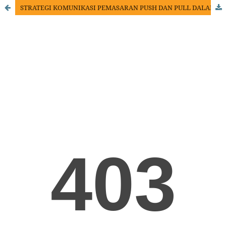
STRATEGI KOMUNIKASI PEMASARAN PUSH DAN PULL DALAM MENARIK MINAT CALON NASABAH PADA PERUSAHAAN BERJANGKA