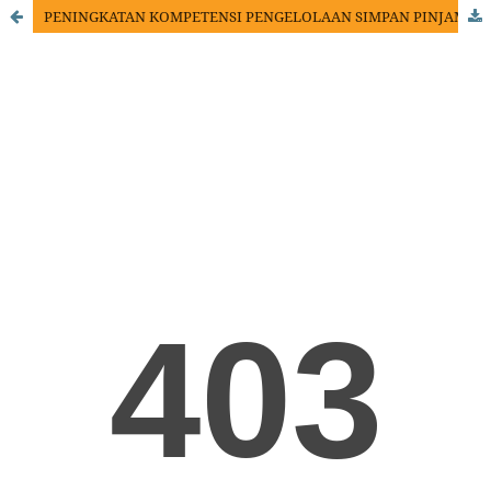
PENINGKATAN KOMPETENSI PENGELOLAAN SIMPAN PINJAM DALAM MENGOPTILAMKAN KUALITAS LAPORAN KEUANGAN KOPERASI MERAH PUTIH SAWANGAN