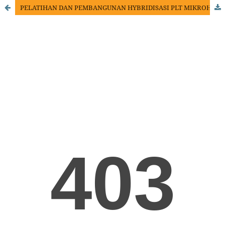
PELATIHAN DAN PEMBANGUNAN HYBRIDISASI PLT MIKROHYDRO–PLT SOLAR POWER DI GEREJA KATOLIK ST.ANNA LEKKE KEC. SIMBUANG KABUPATEN TANA TORAJA