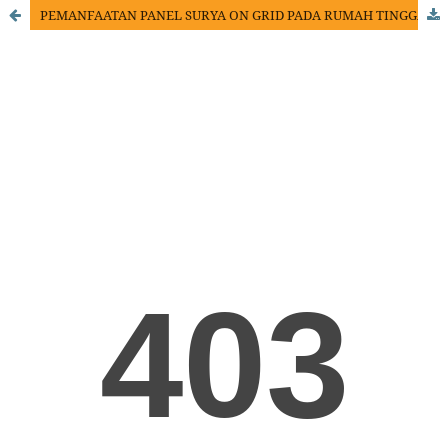
PEMANFAATAN PANEL SURYA ON GRID PADA RUMAH TINGGAL BERDASARKAN JUMLAH BEBAN