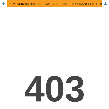
SOSIALISASI DAN EDUKASI K3 DALAM UPAYA MENCEGAH RISIKO KECELAKAAN KERJA PADA UMKM DESA SASAHAN WARINGIN KURUNG SERANG BANTEN